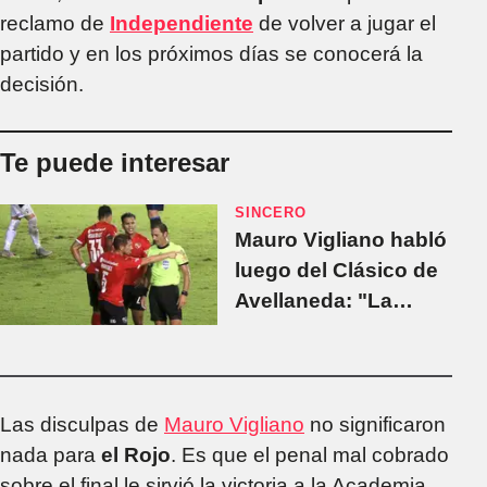
reclamo de
Independiente
de volver a jugar el
partido y en los próximos días se conocerá la
decisión.
Te puede interesar
SINCERO
Mauro Vigliano habló
luego del Clásico de
Avellaneda: "La
gente no sabe es lo
mal que se siente
uno"
Las disculpas de
Mauro Vigliano
no significaron
nada para
el Rojo
. Es que el penal mal cobrado
sobre el final le sirvió la victoria a la Academia,