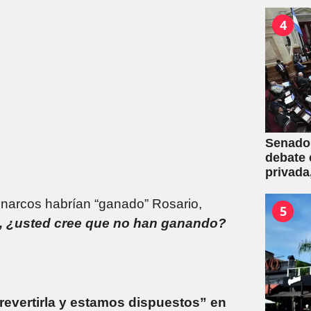
de la L
por con
4
Senado:
debate 
privada
una mas
s narcos habrían “ganado” Rosario,
5
ón, ¿usted cree que no han ganando?
 revertirla y estamos dispuestos” en