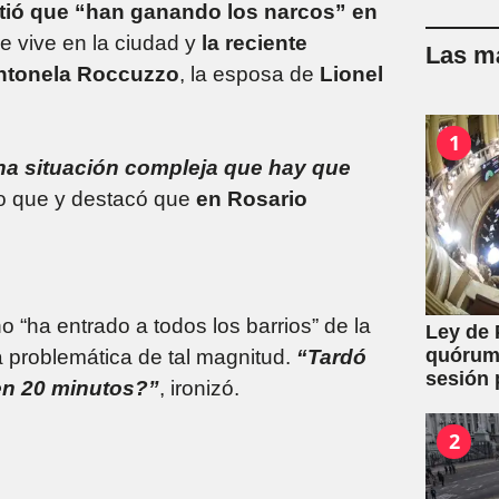
tió que “han ganando los narcos” en
se vive en la ciudad y
la reciente
Las má
Antonela Roccuzzo
, la esposa de
Lionel
1
una situación compleja que hay que
rio que y destacó que
en Rosario
o “ha entrado a todos los barrios” de la
Ley de 
quórum 
a problemática de tal magnitud.
“Tardó
sesión 
 en 20 minutos?”
, ironizó.
y expro
2