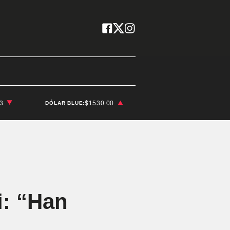
03
$1530.00
DÓLAR BLUE:
i: “Han