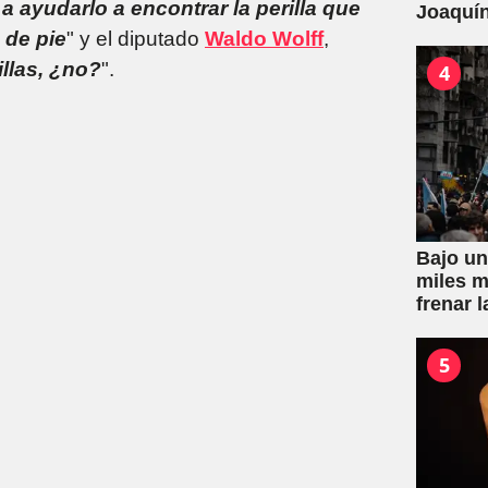
 a ayudarlo a encontrar la perilla que
Joaquín
de la L
 de pie
" y el diputado
Waldo Wolff
,
por con
illas, ¿no?
".
4
Bajo un
miles m
frenar l
Propied
5