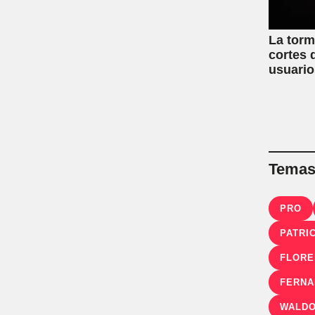
La torm
cortes 
usuario
conurb
Temas 
PRO
PATRI
FLORE
FERNA
WALDO