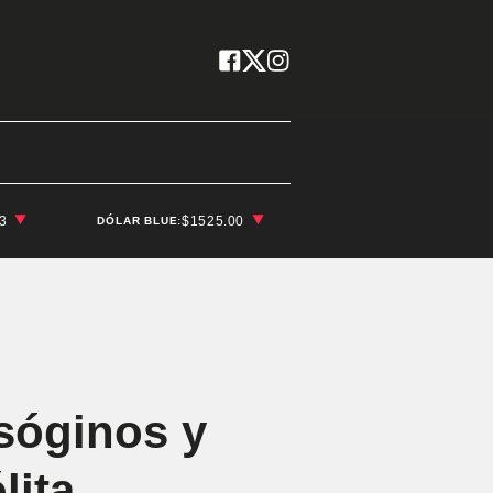
03
$1525.00
DÓLAR BLUE:
isóginos y
lita