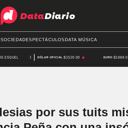
A
SOCIEDAD
ESPECTÁCULOS
DATA MÚSICA
EL
DARÍO ERNESTO JAMES
$1520.00
$1688.
DÓLAR OFICIAL:
EURO:
glesias por sus tuits m
ncia Peña con una insó