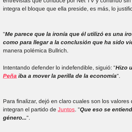
entrevistas que conduce por Net TV y continuó sin
integra el bloque que ella preside, es más, lo justifi
"
Me parece que la ironía que él utilizó es una i
como para llegar a la conclusión que ha sido v
manera polémica Bullrich.
Intentando defender lo indefendible, siguió: "
Hizo 
Peña
iba a mover la perilla de la economía
".
Para finalizar, dejó en claro cuales son los valore
integran el partido de
Juntos
. "
Que eso se entiend
género...
".