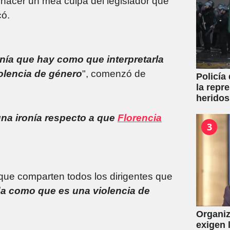
 hacer un mea culpa del legislador que
có.
ronía que hay como que interpretarla
iolencia de género
", comenzó de
Policía
la repr
heridos
una ironía respecto a que
Florencia
3
s que comparten todos los dirigentes que
a como que es una violencia de
Organiz
exigen 