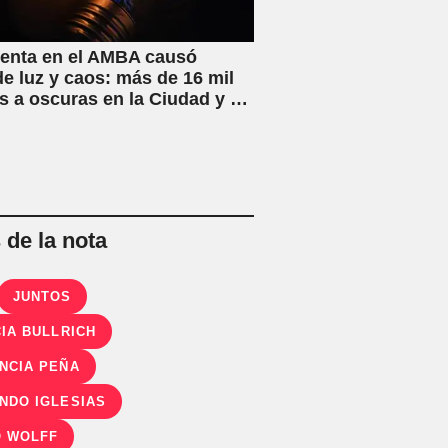
enta en el AMBA causó
de luz y caos: más de 16 mil
s a oscuras en la Ciudad y el
ano
de la nota
JUNTOS
CIA BULLRICH
NCIA PEÑA
NDO IGLESIAS
 WOLFF