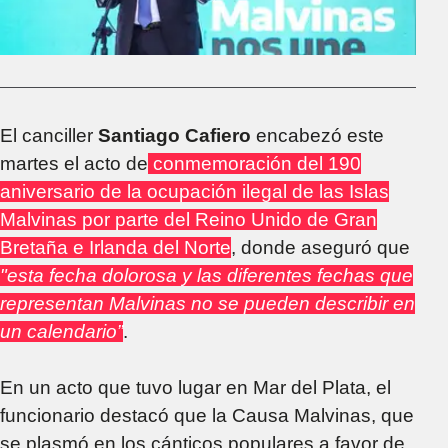
El canciller
Santiago Cafiero
encabezó este
martes el acto de
conmemoración del 190
aniversario de la ocupación ilegal de las Islas
Malvinas por parte del Reino Unido de Gran
Bretaña e Irlanda del Norte
, donde aseguró que
"esta fecha dolorosa y las diferentes fechas que
representan Malvinas no se pueden describir en
un calendario”
.
En un acto que tuvo lugar en Mar del Plata, el
funcionario destacó que la Causa Malvinas, que
se plasmó en los cánticos populares a favor de