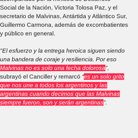
Social de la Nación, Victoria Tolosa Paz, y el
secretario de Malvinas, Antártida y Atlántico Sur,
Guillermo Carmona, además de excombatientes
y público en general.
"El esfuerzo y la entrega heroica siguen siendo
una bandera de coraje y resiliencia. Por eso
Malvinas no es solo una fecha dolorosa
”
,
subrayó el Canciller y remarcó
“
es un solo grito
que nos une a todos los argentinos y las
argentinas cuando decimos que las Malvinas
siempre fueron, son y serán argentinas
”
.