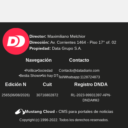
Director:
Maximiliano Melchior
Dirección:
Av. Corrientes 1464 - Piso 17° of. 02
Propiedad:
Data Grupo S.A.
Navegación
Contacto
Política
Sociedad
Contacto@datadiario.com
Bestia Shows
No hay DT
Tel/Whatsapp:1128724873
Edición N
Cuit
Registro DNDA
2565(06/08/2026)
30716802872
RL-2023-99931397-APN-
DNDA#MJ
Mustang Cloud -
CMS para portales de noticias
Copyright (c) 1996-2022. Todos los derechos reservados.