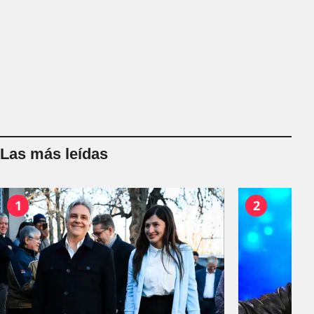
Las más leídas
1
2