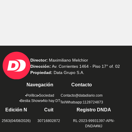
Director:
Maximiliano Melchior
Dirección:
Av. Corrientes 1464 - Piso 17° of. 02
Propiedad:
Data Grupo S.A.
Navegación
Contacto
Política
Sociedad
Contacto@datadiario.com
Bestia Shows
No hay DT
Tel/Whatsapp:1128724873
Edición N
Cuit
Registro DNDA
2563(04/08/2026)
30716802872
RL-2023-99931397-APN-
DNDA#MJ