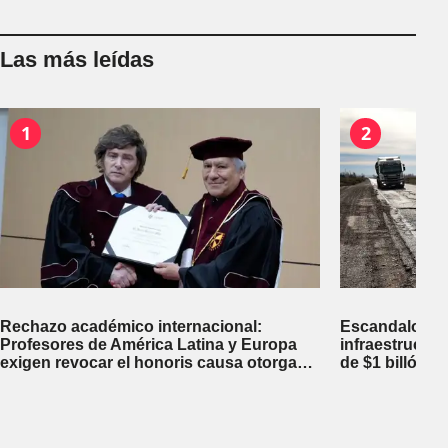
Las más leídas
1
2
Rechazo académico internacional:
Escandalosa 
Profesores de América Latina y Europa
infraestructu
exigen revocar el honoris causa otorgado
de $1 billón d
a Javier Milei en Perú
inversiones fi