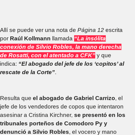
Allí se puede ver una nota de
Página 12
escrita
por
Raúl Kollmann
llamada
“La insólita
conexión de Silvio Robles, la mano derecha
de Rosatti, con el atentado a CFK”
y que
indica:
“El abogado del jefe de los ‘copitos’ al
rescate de la Corte”
.
Resulta que
el abogado de Gabriel Carrizo
, el
jefe de los vendedores de copos que intentaron
asesinar a Cristina Kirchner,
se presentó en los
tribunales porteños de Comodoro Py y
denunció a Silvio Robles
, el vocero y mano