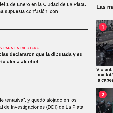
el 1 de Enero en la Ciudad de La Plata.
Las má
una supuesta confusión con
1
S PARA LA DIPUTADA
cías declararon que la diputada y su
te olor a alcohol
Violent
una fot
la cabe
2
e tentativa”, y quedó alojado en los
l de Investigaciones (DDI) de La Plata.