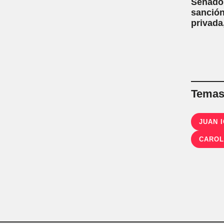
Senado:
sanción
privada
capítul
Temas 
JUAN 
CAROL