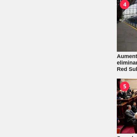
4
Aumento
elimina
Red Su
5