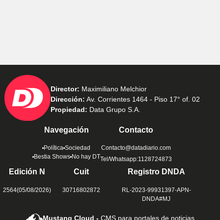
Director:
Maximiliano Melchior
Dirección:
Av. Corrientes 1464 - Piso 17° of. 02
Propiedad:
Data Grupo S.A.
Navegación
Contacto
Política
Sociedad
Contacto@datadiario.com
Bestia Shows
No hay DT
Tel/Whatsapp:1128724873
Edición N
Cuit
Registro DNDA
2564(05/08/2026)
30716802872
RL-2023-99931397-APN-
DNDA#MJ
Mustang Cloud -
CMS para portales de noticias