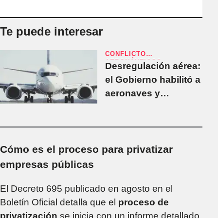
Te puede interesar
CONFLICTO
AERONÁUTICOS
Desregulación aérea:
el Gobierno habilitó a
aeronaves y
tripulaciones
extranjeras a operar
en el país
Cómo es el proceso para privatizar
empresas públicas
El Decreto 695 publicado en agosto en el
Boletín Oficial detalla que el
proceso de
privatización
se inicia con un informe detallado