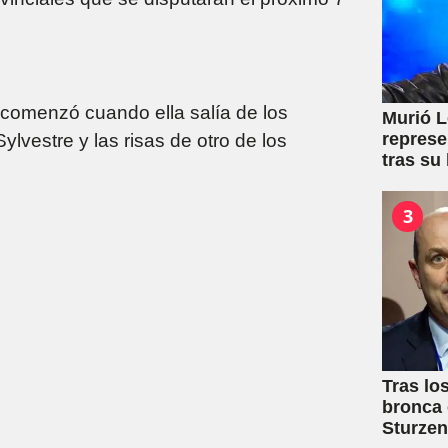
ta comenzó cuando ella salía de los
Murió L
represe
ylvestre y las risas de otro de los
tras su
3
Tras lo
bronca 
Sturze