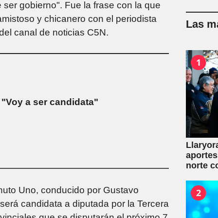
ser gobierno". Fue la frase con la que
amistoso y chicanero con el periodista
Las má
del canal de noticias C5N.
1
: "Voy a ser candidata"
Llaryor
aportes
norte c
 Minuto Uno, conducido por Gustavo
2
 será candidata a diputada por la Tercera
ovinciales que se disputarán el próximo 7