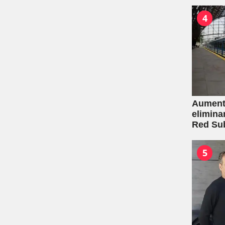
4
Aumento
elimina
Red Su
5