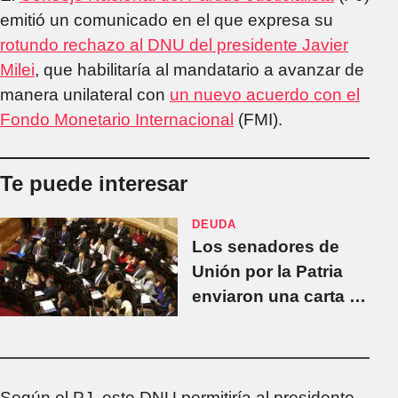
emitió un comunicado en el que expresa su
rotundo rechazo al DNU del presidente Javier
Milei
, que habilitaría al mandatario a avanzar de
manera unilateral con
un nuevo acuerdo con el
Fondo Monetario Internacional
(FMI).
Te puede interesar
DEUDA
Los senadores de
Unión por la Patria
enviaron una carta al
FMI donde indicaron
que el acuerdo
"contradice nuestra
Constitución"
Según el PJ, este DNU permitiría al presidente