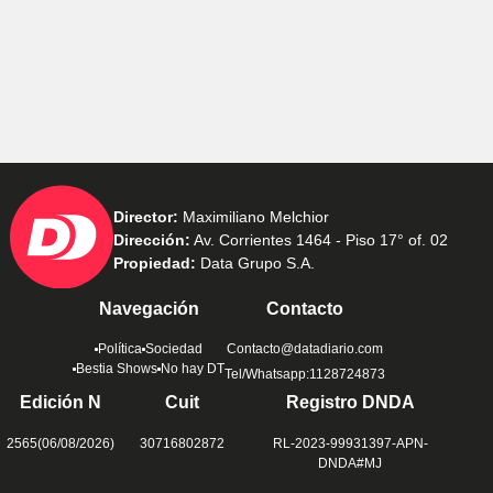
Director:
Maximiliano Melchior
Dirección:
Av. Corrientes 1464 - Piso 17° of. 02
Propiedad:
Data Grupo S.A.
Navegación
Contacto
Política
Sociedad
Contacto@datadiario.com
Bestia Shows
No hay DT
Tel/Whatsapp:1128724873
Edición N
Cuit
Registro DNDA
2565(06/08/2026)
30716802872
RL-2023-99931397-APN-
DNDA#MJ