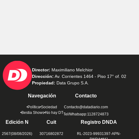
Director:
Maximiliano Melchior
Dirección:
Av. Corrientes 1464 - Piso 17° of. 02
Propiedad:
Data Grupo S.A.
Navegación
Contacto
Política
Sociedad
Contacto@datadiario.com
Bestia Shows
No hay DT
Tel/Whatsapp:1128724873
Edición N
Cuit
Registro DNDA
2567(08/08/2026)
30716802872
RL-2023-99931397-APN-