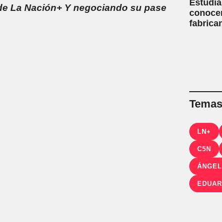
Estudia
 de La Nación+ Y negociando su pase
conoce
fabrica
Temas 
LN+
C5N
ÁNGEL
EDUAR