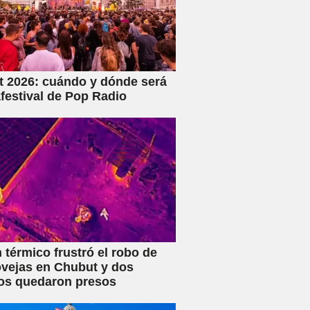
 2026: cuándo y dónde será
festival de Pop Radio
 térmico frustró el robo de
vejas en Chubut y dos
os quedaron presos