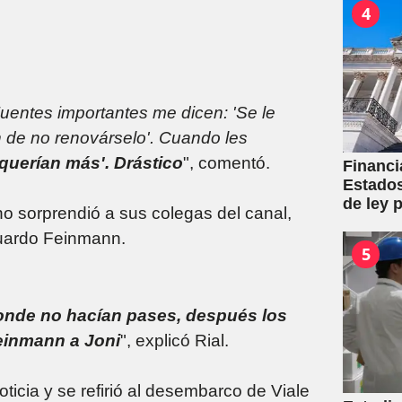
4
uentes importantes me dicen: 'Se le
ón de no renovárselo'. Cuando les
querían más'. Drástico
", comentó.
Financi
Estados
de ley p
 no sorprendió a sus colegas del canal,
Gobier
duardo Feinmann.
5
onde no hacían pases, después los
einmann a Joni
", explicó Rial.
oticia y se refirió al desembarco de Viale