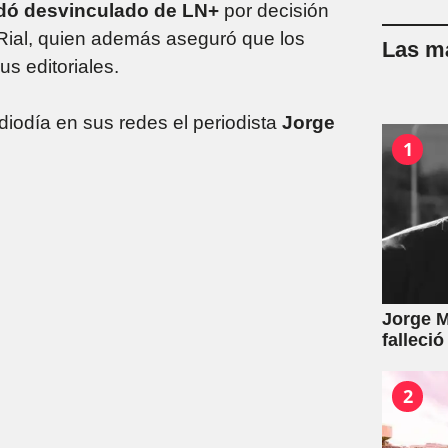
dó desvinculado de LN+
por decisión
e Rial, quien además aseguró que los
Las má
us editoriales.
odía en sus redes el periodista
Jorge
1
Jorge M
falleció
2