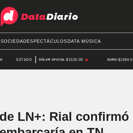
A
SOCIEDAD
ESPECTÁCULOS
DATA MÚSICA
ESTADOS UNIDOS
$1520.00
$1688.
DÓLAR OFICIAL:
EURO:
 de LN+: Rial confirmó
sembarcaría en TN