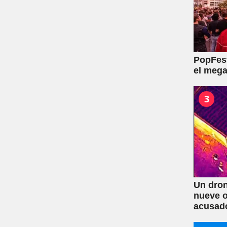
PopFest
el mega
3
Un dron
nueve o
acusad