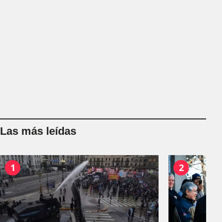
Las más leídas
1
2