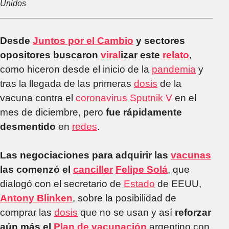
Unidos
Desde
Juntos por el Cambio
y sectores
opositores buscaron
viral
izar este
relato
,
como hiceron desde el inicio de la
pandemia
y
tras la llegada de las primeras
dosis
de la
vacuna contra el
coronavirus
Sputnik V
en el
mes de diciembre, pero
fue rápidamente
desmentido
en
redes
.
Las negociaciones para adquirir las
vacunas
las comenzó el
canciller
Felipe Solá
, que
dialogó con el secretario de
Estado
de EEUU,
Antony Blinken
, sobre la posibilidad de
comprar las
dosis
que no se usan y así
reforzar
aún más el
Plan de vacunación
argentino con