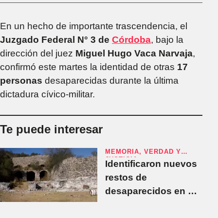
En un hecho de importante trascendencia, el
Juzgado Federal N° 3 de
Córdoba
, bajo la
dirección del juez
Miguel Hugo Vaca Narvaja
,
confirmó este martes la identidad de otras
17
personas
desaparecidas durante la última
dictadura cívico-militar.
Te puede interesar
MEMORIA, VERDAD Y
JUSTICIA
Identificaron nuevos
restos de
desaparecidos en La
Perla y habrá una