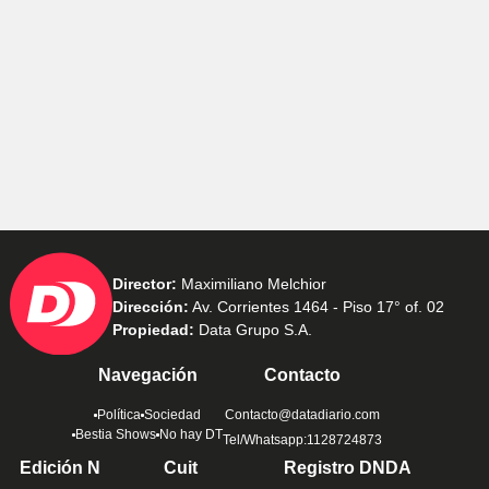
Director:
Maximiliano Melchior
Dirección:
Av. Corrientes 1464 - Piso 17° of. 02
Propiedad:
Data Grupo S.A.
Navegación
Contacto
Política
Sociedad
Contacto@datadiario.com
Bestia Shows
No hay DT
Tel/Whatsapp:1128724873
Edición N
Cuit
Registro DNDA