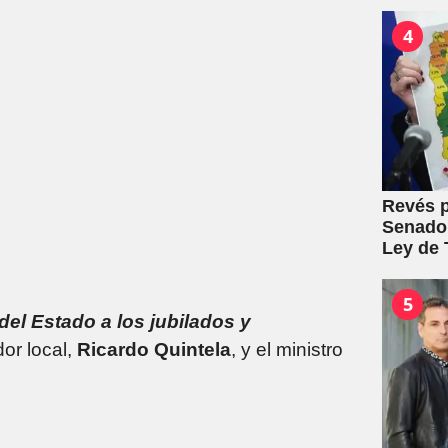
mutuale
4
Revés p
Senado:
Ley de T
5
del Estado a los jubilados y
or local,
Ricardo Quintela
, y el ministro