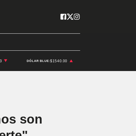
03
$1540.00
DÓLAR BLUE:
nos son
erte"