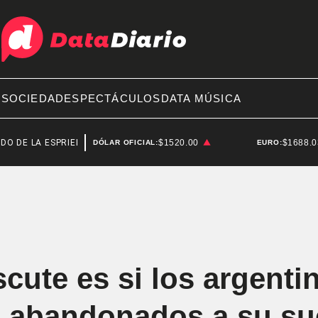
A
SOCIEDAD
ESPECTÁCULOS
DATA MÚSICA
 ESPRIELLA
SENADO
$1520.00
$1688.
DÓLAR OFICIAL:
EURO:
cute es si los argenti
on abandonados a su su