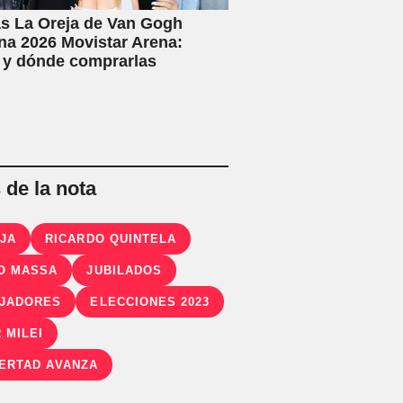
s La Oreja de Van Gogh
na 2026 Movistar Arena:
 y dónde comprarlas
de la nota
OJA
RICARDO QUINTELA
O MASSA
JUBILADOS
JADORES
ELECCIONES 2023
 MILEI
BERTAD AVANZA