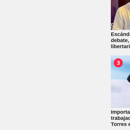
Escánda
debate,
liberta
empresa
venta d
3
Importa
trabaja
Torres 