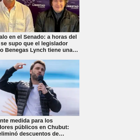
lo en el Senado: a horas del
 se supo que el legislador
rio Benegas Lynch tiene una
 dedicada a gestionar la
e tierras a extranjeros
nte medida para los
dores públicos en Chubut:
eliminó descuentos de