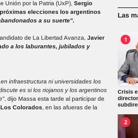
e Unión por la Patria (UxP),
Sergio
 próximas elecciones los argentinos
Las má
abandonados a su suerte"
.
candidato de La Libertad Avanza,
Javier
1
ado a los laburantes, jubilados y
en infraestructura ni universidades los
scute es si los riojanos y los argentinos
Crisis 
directo
e"
, dijo Massa esta tarde al participar de
subdire
o Los Colorados
, en las afueras de la
2