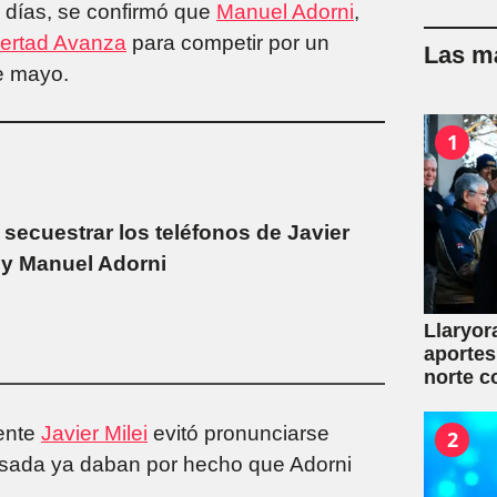
s días, se confirmó que
Manuel Adorni
,
bertad Avanza
para competir por un
Las má
de mayo.
1
 secuestrar los teléfonos de Javier
i y Manuel Adorni
Llaryor
aportes
norte c
dente
Javier Milei
evitó pronunciarse
2
osada ya daban por hecho que Adorni