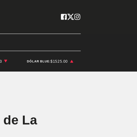
03
$1525.00
DÓLAR BLUE:
 de La