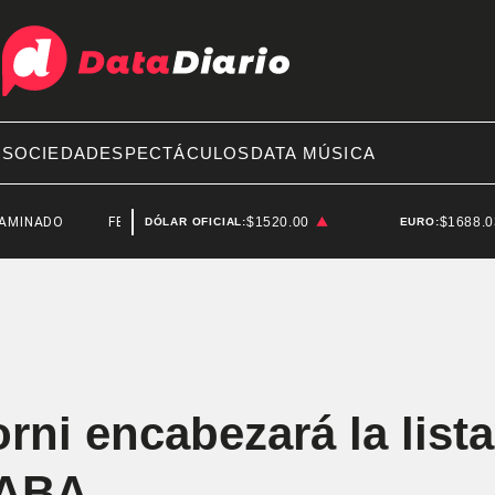
A
SOCIEDAD
ESPECTÁCULOS
DATA MÚSICA
FEDERICO STURZENEGGER
$1520.00
$1688.
DÓLAR OFICIAL:
EURO:
ni encabezará la lista
CABA