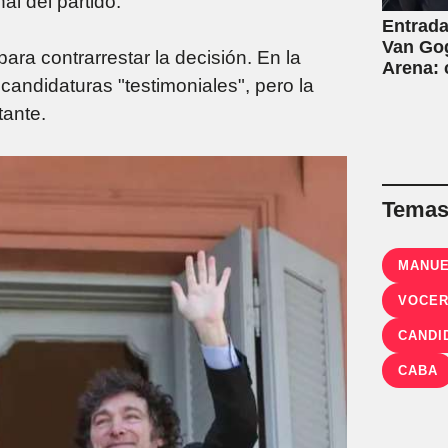
al del partido.
Entrada
Van Gog
ra contrarrestar la decisión. En la
Arena:
andidaturas "testimoniales", pero la
tante.
Temas 
MANUE
VOCER
CANDI
CABA