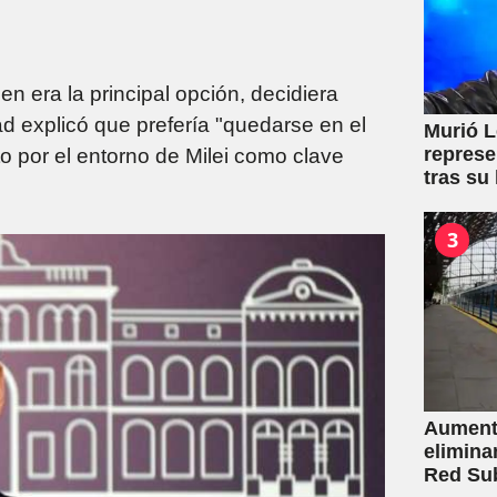
en era la principal opción, decidiera
ad explicó que prefería "quedarse en el
Murió L
represe
to por el entorno de Milei como clave
tras su
3
Aumento
elimina
Red Su