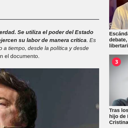
erdad. Se utiliza el poder del Estado
Escánda
debate,
 ejercen su labor de manera crítica
. Es
liberta
 a tiempo, desde la política y desde
empresa
 en el documento.
venta d
3
Tras los
hijo de
Cristin