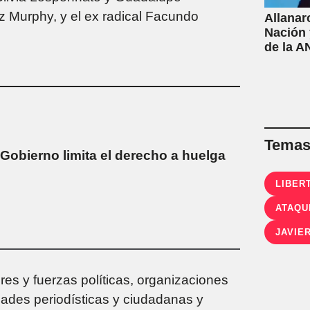
z Murphy, y el ex radical Facundo
Allanar
Nación 
de la A
fentani
Temas 
l Gobierno limita el derecho a huelga
LIBER
ATAQU
JAVIER
es y fuerzas políticas, organizaciones
idades periodísticas y ciudadanas y