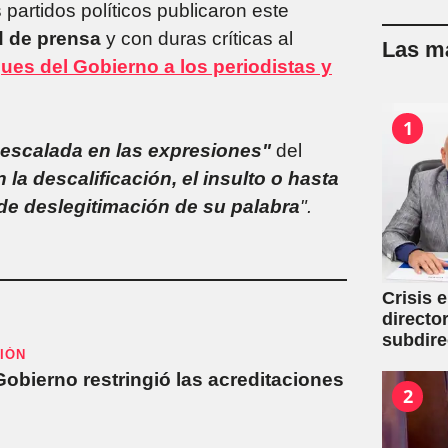
 partidos políticos publicaron este
d de prensa
y con duras críticas al
Las má
ues del Gobierno a los periodistas y
1
 escalada en las expresiones"
del
 la descalificación, el insulto o hasta
de deslegitimación de su palabra
".
Crisis 
directo
subdire
IÓN
obierno restringió las acreditaciones
2
s