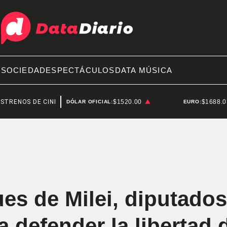
A
SOCIEDAD
ESPECTÁCULOS
DATA MÚSICA
 DE CINE
FRED MACHADO
$1520.00
$1688.
DÓLAR OFICIAL:
EURO:
es de Milei, diputados
 defender la libertad 