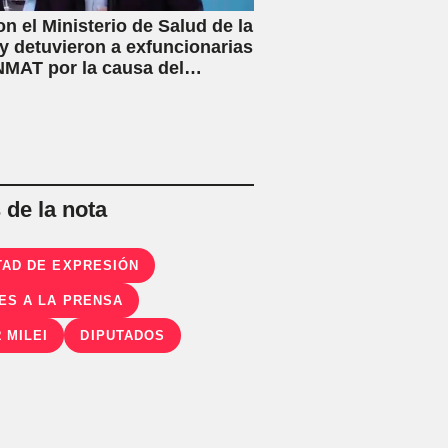
on el Ministerio de Salud de la
y detuvieron a exfuncionarias
NMAT por la causa del
lo adulterado
de la nota
TAD DE EXPRESIÓN
ES A LA PRENSA
 MILEI
DIPUTADOS