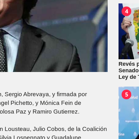
4
Revés p
Senado:
Ley de T
5
en, Sergio Abrevaya, y firmada por
gel Pichetto, y Mónica Fein de
Tolosa Paz y Ramiro Gutierrez.
in Lousteau, Julio Cobos, de la Coalición
 Silvia Lospennato y Guadalupe