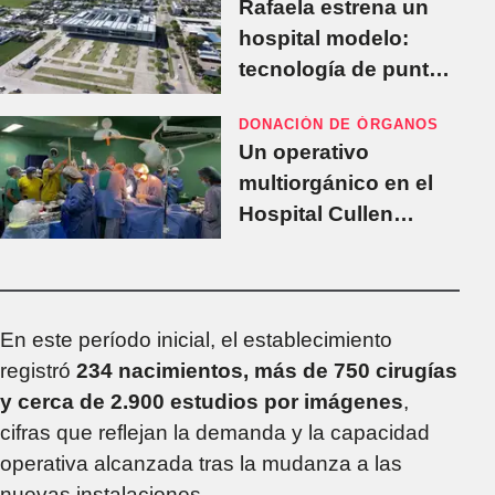
Rafaela estrena un
Guadalupe
hospital modelo:
tecnología de punta y
eficiencia energética
DONACIÓN DE ÓRGANOS
para más de 450 mil
Un operativo
santafesinos
multiorgánico en el
Hospital Cullen
activó cinco vuelos
sanitarios en Santa
Fe
En este período inicial, el establecimiento
registró
234 nacimientos, más de 750 cirugías
y cerca de 2.900 estudios por imágenes
,
cifras que reflejan la demanda y la capacidad
operativa alcanzada tras la mudanza a las
nuevas instalaciones.