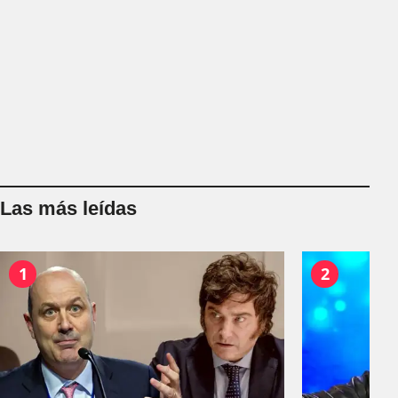
Las más leídas
1
2