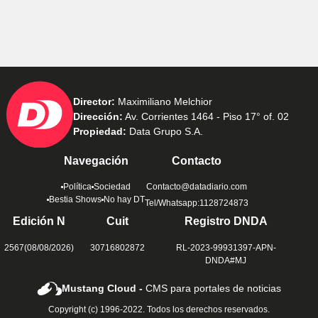
Director:
Maximiliano Melchior
Dirección:
Av. Corrientes 1464 - Piso 17° of. 02
Propiedad:
Data Grupo S.A.
Navegación
Contacto
Política
Sociedad
Contacto@datadiario.com
Bestia Shows
No hay DT
Tel/Whatsapp:1128724873
Edición N
Cuit
Registro DNDA
2567(08/08/2026)
30716802872
RL-2023-99931397-APN-
DNDA#MJ
Mustang Cloud -
CMS para portales de noticias
Copyright (c) 1996-2022. Todos los derechos reservados.