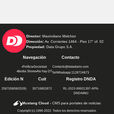
Director:
Maximiliano Melchior
Dirección:
Av. Corrientes 1464 - Piso 17° of. 02
Propiedad:
Data Grupo S.A.
Navegación
Contacto
Política
Sociedad
Contacto@datadiario.com
Bestia Shows
No hay DT
Tel/Whatsapp:1128724873
Edición N
Cuit
Registro DNDA
2567(08/08/2026)
30716802872
RL-2023-99931397-APN-
DNDA#MJ
Mustang Cloud -
CMS para portales de noticias
Copyright (c) 1996-2022. Todos los derechos reservados.