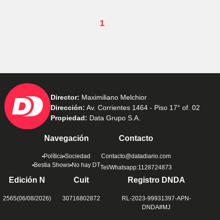
1
Director:
Maximiliano Melchior
Dirección:
Av. Corrientes 1464 - Piso 17° of. 02
Propiedad:
Data Grupo S.A.
Navegación
Contacto
Política
Sociedad
Contacto@datadiario.com
Bestia Shows
No hay DT
Tel/Whatsapp:1128724873
Edición N
Cuit
Registro DNDA
2565(06/08/2026)
30716802872
RL-2023-99931397-APN-
DNDA#MJ