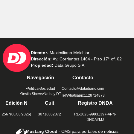
Director:
Maximiliano Melchior
Dirección:
Av. Corrientes 1464 - Piso 17° of. 02
Propiedad:
Data Grupo S.A.
Navegación
Contacto
Política
Sociedad
Contacto@datadiario.com
Bestia Shows
No hay DT
Tel/Whatsapp:1128724873
Edición N
Cuit
Registro DNDA
2567(08/08/2026)
30716802872
RL-2023-99931397-APN-
DNDA#MJ
Mustang Cloud -
CMS para portales de noticias