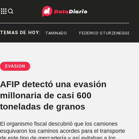
TEMAS DE HOY:
FENTANILO CONTAMINADO
FEDERICO STURZENEGGER
EVASIÓN
AFIP detectó una evasión
millonaria de casi 600
toneladas de granos
El organismo fiscal descubrió que los camiones
esquivaron los caminos acordes para el transporte
de este tipo de mercadería y así evitaban a los