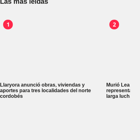
Las más leídas
1
2
Llaryora anunció obras, viviendas y
Murió Leandro
aportes para tres localidades del norte
representante
cordobés
larga lucha co