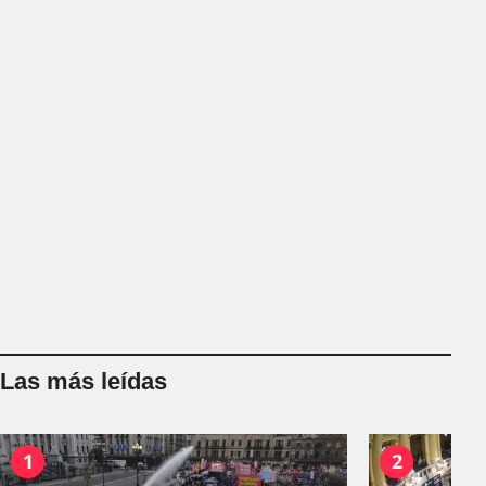
Las más leídas
1
2