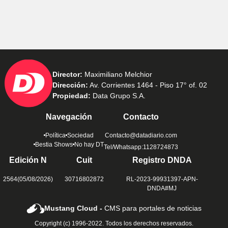
Director:
Maximiliano Melchior
Dirección:
Av. Corrientes 1464 - Piso 17° of. 02
Propiedad:
Data Grupo S.A.
Navegación
Contacto
Política
Sociedad
Contacto@datadiario.com
Bestia Shows
No hay DT
Tel/Whatsapp:1128724873
Edición N
Cuit
Registro DNDA
2564(05/08/2026)
30716802872
RL-2023-99931397-APN-
DNDA#MJ
Mustang Cloud -
CMS para portales de noticias
Copyright (c) 1996-2022. Todos los derechos reservados.