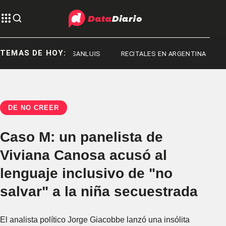
TEMAS DE HOY:
SANLUIS
SANLUIS
RECITALES EN ARGENTINA
DE NO CREER
Caso M: un panelista de
Viviana Canosa acusó al
lenguaje inclusivo de "no
salvar" a la niña secuestrada
El analista político Jorge Giacobbe lanzó una insólita