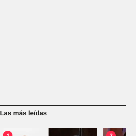
Las más leídas
1
2