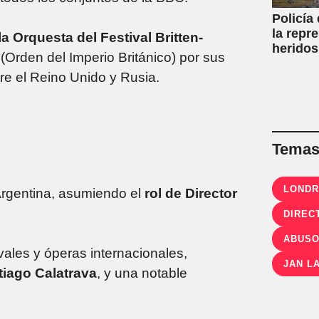
Policía
la repr
 la Orquesta del
Festival Britten-
heridos
Orden del Imperio Británico) por sus
tre el Reino Unido y Rusia.
Temas 
LOND
Argentina, asumiendo el
rol de Director
DIREC
ABUSO
vales y óperas internacionales,
JAN L
tiago Calatrava
, y una notable