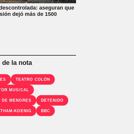
 descontrolada: aseguran que
esión dejó más de 1500
de la nota
RES
TEATRO COLÓN
TOR MUSICAL
 DE MENORES
DETENIDO
ATHAM-KOENIG
BBC