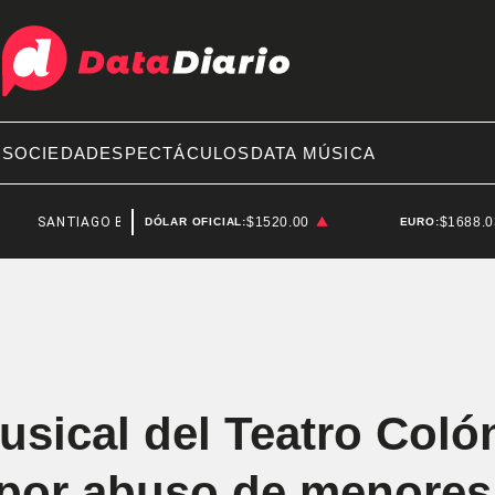
A
SOCIEDAD
ESPECTÁCULOS
DATA MÚSICA
NTIAGO BAUSILI
$1520.00
$1688.
DÓLAR OFICIAL:
EURO:
usical del Teatro Colón
 por abuso de menores