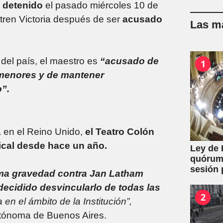
e
detenido
el pasado miércoles 10 de
 tren Victoria después de ser
acusado
Las má
 del país, el maestro es
“acusado de
1
a menores y de mantener
”.
a en el Reino Unido,
el Teatro Colón
ical desde hace un año.
Ley de 
quórum 
sesión 
rema gravedad contra Jan Latham
y expro
decidido desvincularlo de todas las
2
 el ámbito de la Institución”,
utónoma de Buenos Aires.