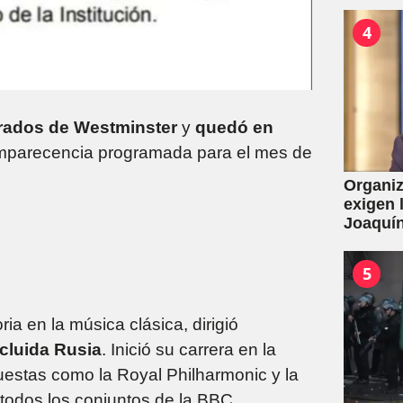
una mas
4
trados de Westminster
y
quedó en
omparecencia programada para el mes de
Organiz
exigen 
Joaquín
de la L
por con
5
ria en la música clásica, dirigió
ncluida Rusia
. Inició su carrera en la
uestas como la Royal Philharmonic y la
todos los conjuntos de la BBC.