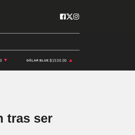
03
$1530.00
DÓLAR BLUE:
 tras ser