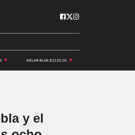
03
$1530.00
DÓLAR BLUE:
bla y el
os ocho