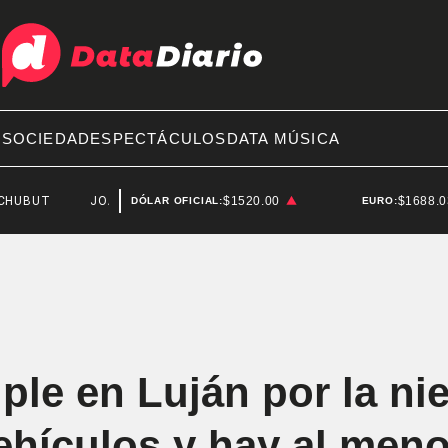
A
SOCIEDAD
ESPECTÁCULOS
DATA MÚSICA
JOAQUÍN BENEGAS LYNCH
$1520.00
$1688.
DÓLAR OFICIAL:
EURO:
ple en Luján por la nie
ehículos y hay al men