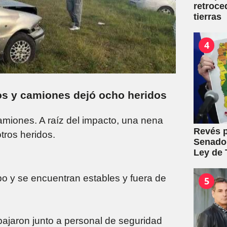
retroce
tierras
4
os y camiones dejó ocho heridos
camiones. A raíz del impacto, una nena
Revés p
otros heridos.
Senado:
Ley de T
po y se encuentran estables y fuera de
5
ajaron junto a personal de seguridad