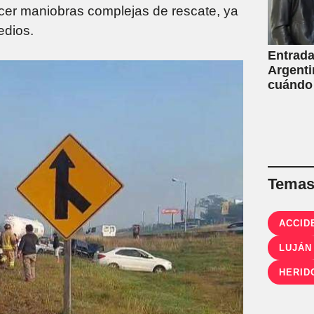
hacer maniobras complejas de rescate, ya
edios.
Entrada
Argenti
cuándo
Temas 
ACCID
LUJÁN
HERID