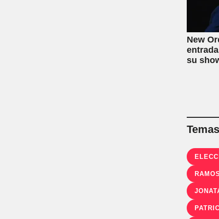
New Ord
entrada
su sho
Temas 
ELECC
RAMOS
JONAT
PATRI