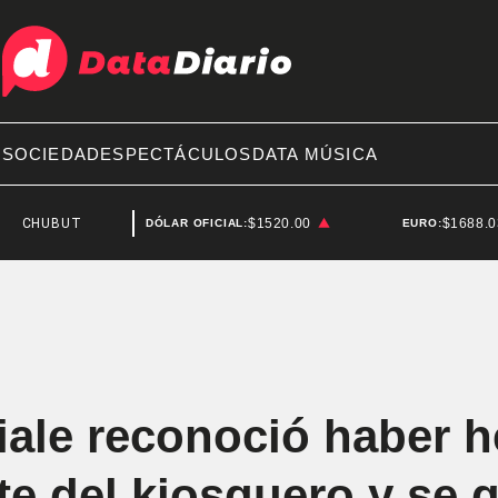
A
SOCIEDAD
ESPECTÁCULOS
DATA MÚSICA
UBUT
JOAQUÍN BENEGAS LYNCH
$1520.00
$1688.
DÓLAR OFICIAL:
EURO:
iale reconoció haber 
e del kiosquero y se q