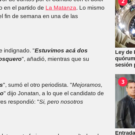
2
o en el partido de
La Matanza
. Lo mismo
s el fin de semana en una de las
e indignado. "
Estuvimos acá dos
Ley de 
quórum 
iosquero
", añadió, mientras que su
sesión 
y expro
3
os
", sumó el otro periodista. "
Mejoramos,
mo
" dijo Jonatan, a lo que el candidato de
es respondió: "
Si, pero nosotros
Entrada