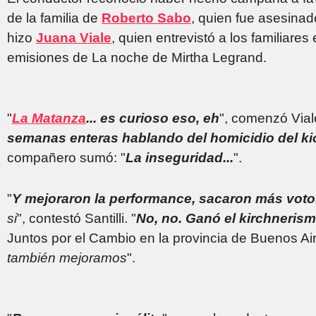
de la familia de
Roberto Sabo
, quien fue asesinad
hizo
Juana Viale
, quien entrevistó a los familiare
emisiones de La noche de Mirtha Legrand.
"
La Matanza
... es curioso eso, eh
", comenzó Vial
semanas enteras hablando del homicidio del k
compañero sumó: "
La inseguridad...
".
"
Y mejoraron la performance, sacaron más vot
si
", contestó Santilli. "
No, no. Ganó el kirchneris
Juntos por el Cambio en la provincia de Buenos Air
también mejoramos
".