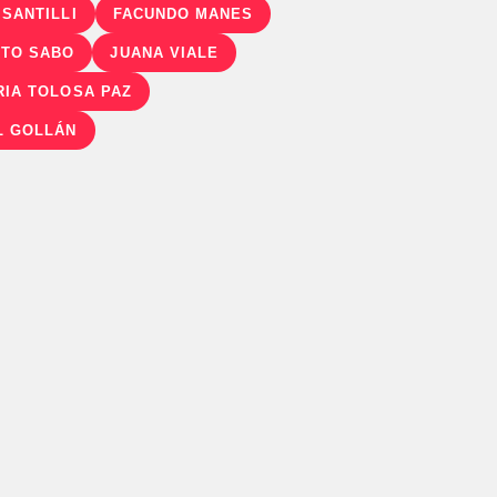
 SANTILLI
FACUNDO MANES
TO SABO
JUANA VIALE
RIA TOLOSA PAZ
L GOLLÁN