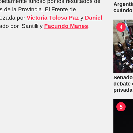
pletamente furioso por los resultados de
Argenti
s de la Provincia. El Frente de
cuándo
abezada por
Victoria Tolosa Paz
y
Daniel
ado por Santilli y
Facundo Manes
,
4
Senado:
debate 
privada
una mas
5