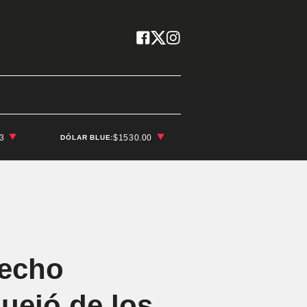
03
$1530.00
DÓLAR BLUE:
hecho
uejó de los