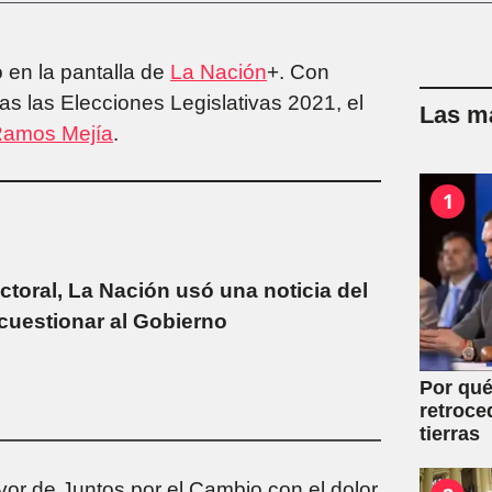
 en la pantalla de
La Nación
+. Con
as las Elecciones Legislativas 2021, el
Las má
amos Mejía
.
1
ctoral, La Nación usó una noticia del
cuestionar al Gobierno
Por qué
retroce
tierras
or de Juntos por el Cambio con el dolor