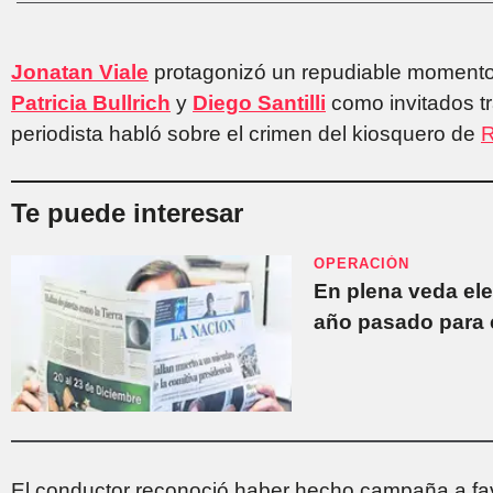
Jonatan Viale
protagonizó un repudiable momento
Patricia Bullrich
y
Diego Santilli
como invitados tr
periodista habló sobre el crimen del kiosquero de
R
Te puede interesar
OPERACIÓN
En plena veda ele
año pasado para 
El conductor reconoció haber hecho campaña a fav