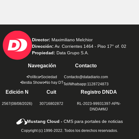
Director:
Maximiliano Melchior
Dirección:
Av. Corrientes 1464 - Piso 17° of. 02
Propiedad:
Data Grupo S.A.
Navegación
Contacto
Política
Sociedad
Contacto@datadiario.com
Bestia Shows
No hay DT
Tel/Whatsapp:1128724873
Edición N
Cuit
Registro DNDA
2567(08/08/2026)
30716802872
RL-2023-99931397-APN-
DNDA#MJ
Mustang Cloud -
CMS para portales de noticias
Copyright (c) 1996-2022. Todos los derechos reservados.