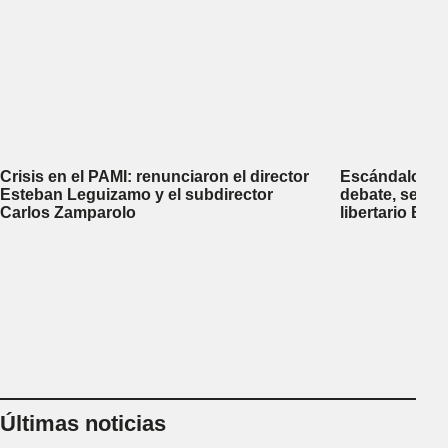
Crisis en el PAMI: renunciaron el director
Escándalo en 
Esteban Leguizamo y el subdirector
debate, se sup
Carlos Zamparolo
libertario Be
empresa dedic
tierras a extra
Últimas noticias