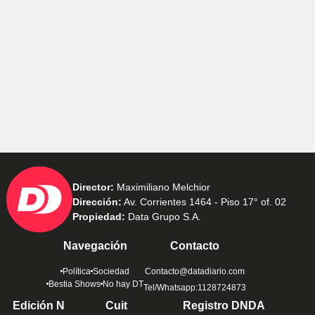
Director:
Maximiliano Melchior
Dirección:
Av. Corrientes 1464 - Piso 17° of. 02
Propiedad:
Data Grupo S.A.
Navegación
Contacto
Política
Sociedad
Contacto@datadiario.com
Bestia Shows
No hay DT
Tel/Whatsapp:1128724873
Edición N
Cuit
Registro DNDA