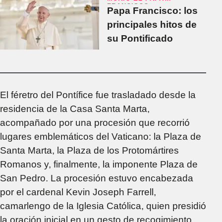
Francisco: “Fue el
FRANCISCO
Papa Francisco: los
padre de todos"
principales hitos de
su Pontificado
El féretro del Pontífice fue trasladado desde la
residencia de la Casa Santa Marta,
acompañado por una procesión que recorrió
lugares emblemáticos del Vaticano: la Plaza de
Santa Marta, la Plaza de los Protomártires
Romanos y, finalmente, la imponente Plaza de
San Pedro. La procesión estuvo encabezada
por el cardenal Kevin Joseph Farrell,
camarlengo de la Iglesia Católica, quien presidió
la oración inicial en un gesto de recogimiento