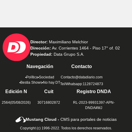
Director:
Maximiliano Melchior
Dirección:
Av. Corrientes 1464 - Piso 17° of. 02
Propiedad:
Data Grupo S.A.
Navegación
Contacto
Política
Sociedad
Contacto@datadiario.com
Bestia Shows
No hay DT
Tel/Whatsapp:1128724873
Edición N
Cuit
Registro DNDA
2564(05/08/2026)
30716802872
RL-2023-99931397-APN-
DNDA#MJ
Mustang Cloud -
CMS para portales de noticias
Copyright (c) 1996-2022. Todos los derechos reservados.