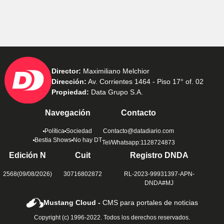
Director:
Maximiliano Melchior
Dirección:
Av. Corrientes 1464 - Piso 17° of. 02
Propiedad:
Data Grupo S.A.
Navegación
Contacto
Política
Sociedad
Contacto@datadiario.com
Bestia Shows
No hay DT
Tel/Whatsapp:1128724873
Edición N
Cuit
Registro DNDA
2568(09/08/2026)
30716802872
RL-2023-99931397-APN-
DNDA#MJ
Mustang Cloud -
CMS para portales de noticias
Copyright (c) 1996-2022. Todos los derechos reservados.