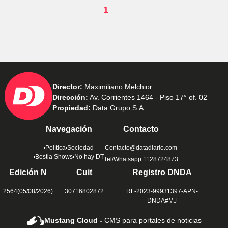
1
Director:
Maximiliano Melchior
Dirección:
Av. Corrientes 1464 - Piso 17° of. 02
Propiedad:
Data Grupo S.A.
Navegación
Contacto
Política
Sociedad
Contacto@datadiario.com
Bestia Shows
No hay DT
Tel/Whatsapp:1128724873
Edición N
Cuit
Registro DNDA
2564(05/08/2026)
30716802872
RL-2023-99931397-APN-
DNDA#MJ
Mustang Cloud -
CMS para portales de noticias