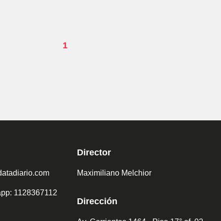
1
Director
atadiario.com
Maximiliano Melchior
sapp: 1128367112
Dirección