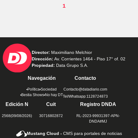
1
Director:
Maximiliano Melchior
Dirección:
Av. Corrientes 1464 - Piso 17° of. 02
Propiedad:
Data Grupo S.A.
Navegación
Contacto
Política
Sociedad
Contacto@datadiario.com
Bestia Shows
No hay DT
Tel/Whatsapp:1128724873
Edición N
Cuit
Registro DNDA
2568(09/08/2026)
30716802872
RL-2023-99931397-APN-
DNDA#MJ
Mustang Cloud -
CMS para portales de noticias