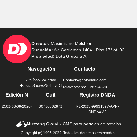
Director:
Maximiliano Melchior
Dirección:
Av. Corrientes 1464 - Piso 17° of. 02
Propiedad:
Data Grupo S.A.
Navegación
Contacto
Política
Sociedad
Contacto@datadiario.com
Bestia Shows
No hay DT
Tel/Whatsapp:1128724873
Edición N
Cuit
Registro DNDA
2562(03/08/2026)
30716802872
RL-2023-99931397-APN-
DNDA#MJ
Mustang Cloud -
CMS para portales de noticias
Copyright (c) 1996-2022. Todos los derechos reservados.