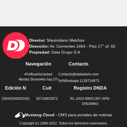
Director:
Maximiliano Melchior
Dirección:
Av. Corrientes 1464 - Piso 17° of. 02
Propiedad:
Data Grupo S.A.
Navegación
Contacto
Política
Sociedad
Contacto@datadiario.com
Bestia Shows
No hay DT
Tel/Whatsapp:1128724873
Edición N
Cuit
Registro DNDA
2564(05/08/2026)
30716802872
RL-2023-99931397-APN-
DNDA#MJ
Mustang Cloud -
CMS para portales de noticias
Copyright (c) 1996-2022. Todos los derechos reservados.