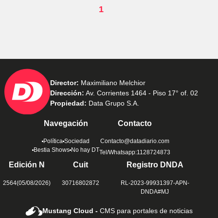
1
Director:
Maximiliano Melchior
Dirección:
Av. Corrientes 1464 - Piso 17° of. 02
Propiedad:
Data Grupo S.A.
Navegación
Contacto
Política
Sociedad
Contacto@datadiario.com
Bestia Shows
No hay DT
Tel/Whatsapp:1128724873
Edición N
Cuit
Registro DNDA
2564(05/08/2026)
30716802872
RL-2023-99931397-APN-
DNDA#MJ
Mustang Cloud -
CMS para portales de noticias