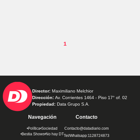
1
Director:
Maximiliano Melchior
Dirección:
Av. Corrientes 1464 - Piso 17° of. 02
Propiedad:
Data Grupo S.A.
Navegación
Contacto
Política
Sociedad
Contacto@datadiario.com
Bestia Shows
No hay DT
Tel/Whatsapp:1128724873