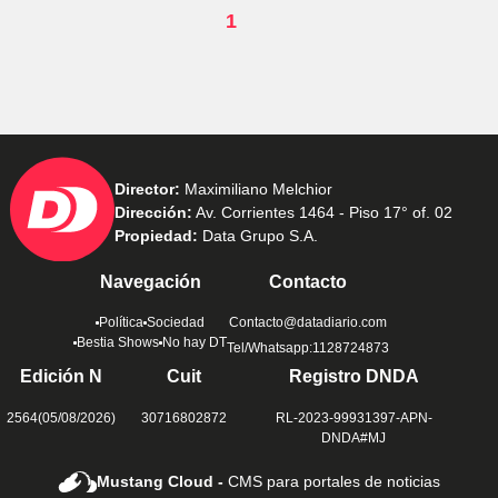
1
Director:
Maximiliano Melchior
Dirección:
Av. Corrientes 1464 - Piso 17° of. 02
Propiedad:
Data Grupo S.A.
Navegación
Contacto
Política
Sociedad
Contacto@datadiario.com
Bestia Shows
No hay DT
Tel/Whatsapp:1128724873
Edición N
Cuit
Registro DNDA
2564(05/08/2026)
30716802872
RL-2023-99931397-APN-
DNDA#MJ
Mustang Cloud -
CMS para portales de noticias