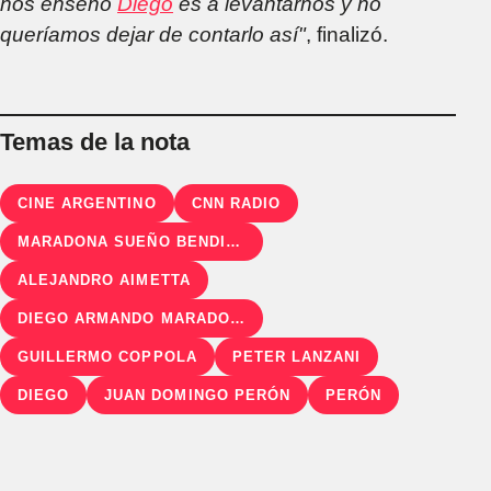
nos enseñó
Diego
es a levantarnos y no
queríamos dejar de contarlo así"
, finalizó.
Temas de la nota
CINE ARGENTINO
CNN RADIO
MARADONA SUEÑO BENDITO
ALEJANDRO AIMETTA
DIEGO ARMANDO MARADONA
GUILLERMO COPPOLA
PETER LANZANI
DIEGO
JUAN DOMINGO PERÓN
PERÓN