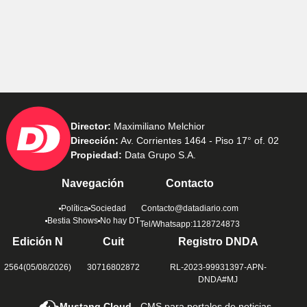
Director:
Maximiliano Melchior
Dirección:
Av. Corrientes 1464 - Piso 17° of. 02
Propiedad:
Data Grupo S.A.
Navegación
Contacto
Política
Sociedad
Contacto@datadiario.com
Bestia Shows
No hay DT
Tel/Whatsapp:1128724873
Edición N
Cuit
Registro DNDA
2564(05/08/2026)
30716802872
RL-2023-99931397-APN-
DNDA#MJ
Mustang Cloud -
CMS para portales de noticias