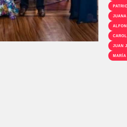
PATRI
JUANA
ALFON
CAROL
JUAN 
MARÍA