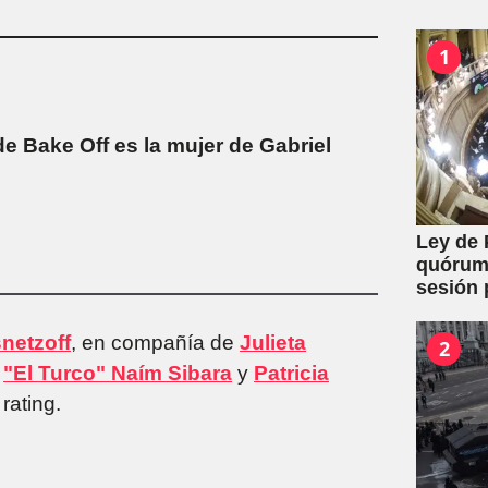
1
de Bake Off es la mujer de Gabriel
Ley de 
quórum 
sesión 
y expro
netzoff
, en compañía de
Julieta
2
,
"El Turco" Naím Sibara
y
Patricia
rating.