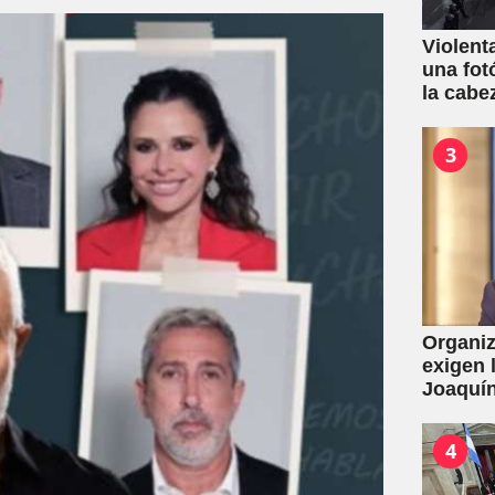
Violent
una fot
la cabe
3
Organiz
exigen 
Joaquín
de la L
por con
4