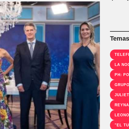
Temas 
TELEF
LA NO
PH: P
GRUPO
JULIE
REYNA
LEONO
"EL T