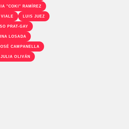
CIA "COKI" RAMÍREZ
 VIALE
LUIS JUEZ
SO PRAT-GAY
INA LOSADA
JOSÉ CAMPANELLA
 JULIA OLIVÁN