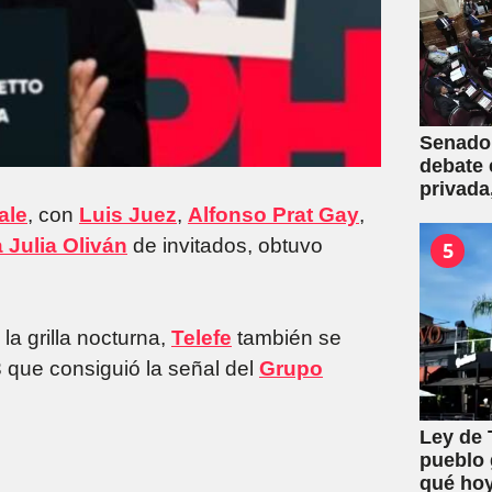
Senado:
debate 
privada
una mas
ale
, con
Luis Juez
,
Alfonso Prat Gay
,
 Julia Oliván
de invitados, obtuvo
5
la grilla nocturna,
Telefe
también se
 que consiguió la señal del
Grupo
Ley de T
pueblo 
qué hoy