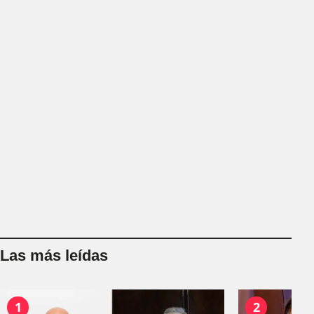
Las más leídas
1
2