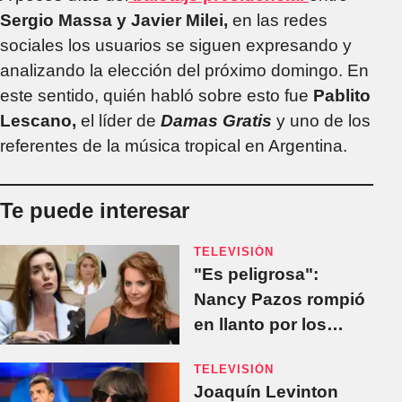
Sergio Massa y Javier Milei,
en las redes
sociales los usuarios se siguen expresando y
analizando la elección del próximo domingo. En
este sentido, quién habló sobre esto fue
Pablito
Lescano,
el líder de
Damas Gratis
y uno de los
referentes de la música tropical en Argentina.
Te puede interesar
TELEVISIÓN
"Es peligrosa":
Nancy Pazos rompió
en llanto por los
dichos de Victoria
TELEVISIÓN
Villarruel sobre la ley
Joaquín Levinton
del aborto