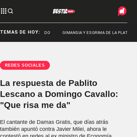
TEMAS DE HOY:
PLATA
SENADO
GIMANSIA Y ESGRIMA DE LA PLATA
REDES SOCIALES
La respuesta de Pablito
Lescano a Domingo Cavallo:
"Que risa me da"
El cantante de Damas Gratis, que días atrás
también apuntó contra Javier Milei, ahora le
contestó en redes al ex ministro de Economía