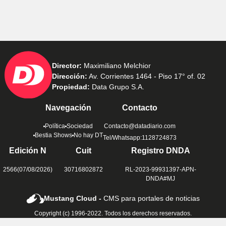
Director:
Maximiliano Melchior
Dirección:
Av. Corrientes 1464 - Piso 17° of. 02
Propiedad:
Data Grupo S.A.
Navegación
Contacto
Política
Sociedad
Contacto@datadiario.com
Bestia Shows
No hay DT
Tel/Whatsapp:1128724873
Edición N
Cuit
Registro DNDA
2566(07/08/2026)
30716802872
RL-2023-99931397-APN-
DNDA#MJ
Mustang Cloud -
CMS para portales de noticias
Copyright (c) 1996-2022. Todos los derechos reservados.