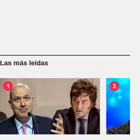
Las más leídas
1
2