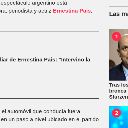
espectáculo argentino está
a, periodista y actriz
Ernestina Pais
,
Las má
1
iar de Ernestina Pais: "Intervino la
Tras lo
bronca 
Sturze
 el automóvil que conducía fuera
2
en un paso a nivel ubicado en el partido