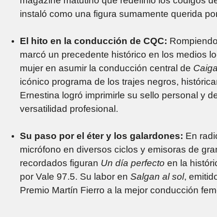
magazine matutino que redefinió los códigos de
instaló como una figura sumamente querida por 
El hito en la conducción de CQC:
Rompiendo c
marcó un precedente histórico en los medios loc
mujer en asumir la conducción central de
Caiga
icónico programa de los trajes negros, histór
Ernestina logró imprimirle su sello personal y d
versatilidad profesional.
Su paso por el éter y los galardones:
En radio
micrófono en diversos ciclos y emisoras de gr
recordados figuran
Un día perfecto
en la histór
por Vale 97.5. Su labor en
Salgan al sol
, emitid
Premio Martín Fierro a la mejor conducción fem