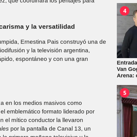
z, que coordinará los peritajes para
4
carisma y la versatilidad
rumpida, Ernestina Pais construyó una de
difusión y la televisión argentina,
rápido, espontáneo y con una gran
Entrada
Van Gog
Arena:
5
za en los medios masivos como
, el emblemático formato liderado por
el mítico conductor la llevaron
les
por la pantalla de Canal 13, un