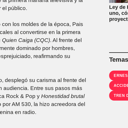
 la primera mañana televisiva y la
Ley de 
el público.
uno, có
proyect
on los moldes de la época, Pais
ales al convertirse en la primera
 Quien Caiga (CQC)
. Al frente del
icamente dominado por hombres,
esprejuiciado, reafirmando su
Temas 
ERNES
, desplegó su carisma al frente del
ACCID
an audiencia. Entre sus pasos más
ica Rock & Pop y
Honestidad brutal
TREN 
o por AM 530, la hizo acreedora del
enina en radio.