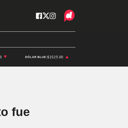
03
$1525.00
DÓLAR BLUE:
to fue