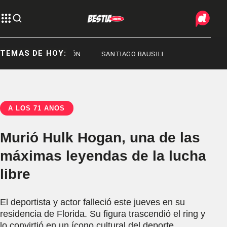
TEMAS DE HOY:
IÓN
REPRESIÓN
SANTIAGO BAUSILI
A LOS 71 AÑOS
Murió Hulk Hogan, una de las
máximas leyendas de la lucha
libre
El deportista y actor falleció este jueves en su
residencia de Florida. Su figura trascendió el ring y
lo convirtió en un ícono cultural del deporte