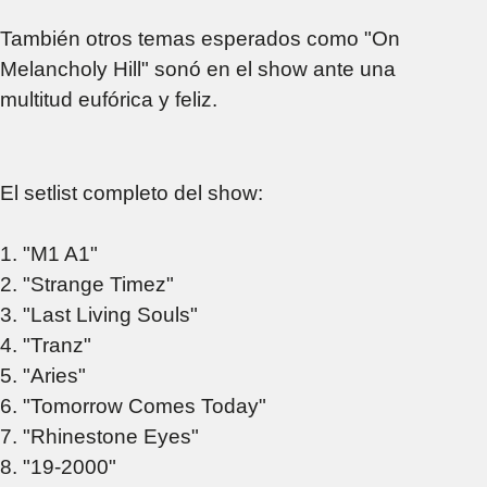
También otros temas esperados como "On
Melancholy Hill" sonó en el show ante una
multitud eufórica y feliz.
El setlist completo del show:
1. "M1 A1"
2. "Strange Timez"
3. "Last Living Souls"
4. "Tranz"
5. "Aries"
6. "Tomorrow Comes Today"
7. "Rhinestone Eyes"
8. "19-2000"