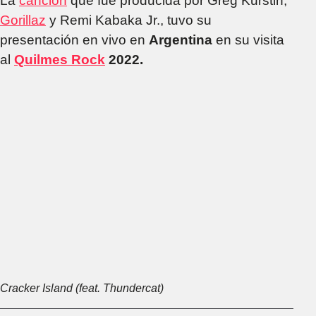
La
canción
que fue producida por Greg Kurstin,
Gorillaz
y Remi Kabaka Jr., tuvo su
presentación en vivo en
Argentina
en su visita
al
Quilmes Rock
2022.
Cracker Island (feat. Thundercat)